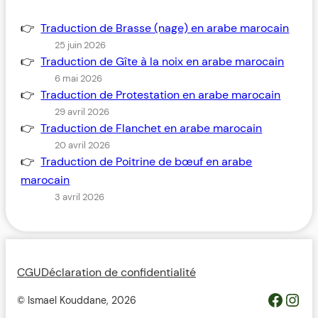
Traduction de Brasse (nage) en arabe marocain
25 juin 2026
Traduction de Gîte à la noix en arabe marocain
6 mai 2026
Traduction de Protestation en arabe marocain
29 avril 2026
Traduction de Flanchet en arabe marocain
20 avril 2026
Traduction de Poitrine de bœuf en arabe
marocain
3 avril 2026
CGU
Déclaration de confidentialité
https://www.facebook.com/profile.php?id=100093685364119&__cft__[0]=AZWovLDTUsZGvQikhreHbQlM2wwUJXYZcMIQqUCyjo4QRRB9L4ThlW7gKbCbGuz9_6H_Y_jmfsuYI_nC2pEyGg8Z46ODdeAqO0_3dJH3dIcJTw&__tn__=-UC%2CP-R
Inst
© Ismael Kouddane,
2026