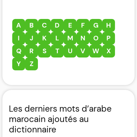
A
B
C
D
E
F
G
H
I
J
K
L
M
N
O
P
Q
R
S
T
U
V
W
X
Y
Z
Les derniers mots d’arabe
marocain ajoutés au
dictionnaire