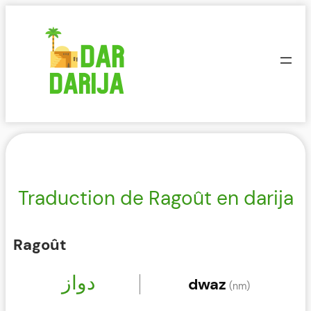
Aller
au
contenu
Traduction de Ragoût en darija
Ragoût
دواز
dwaz
(nm)