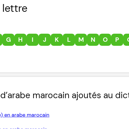
lettre
G
H
I
J
K
L
M
N
O
P
d’arabe marocain ajoutés au dic
e) en arabe marocain