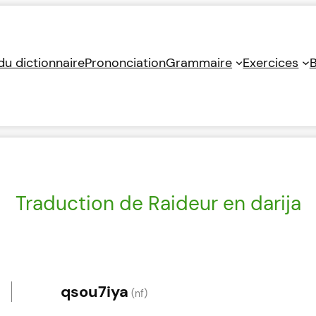
 du dictionnaire
Prononciation
Grammaire
Exercices
B
Traduction de Raideur en darija
qsou7iya
(nf)