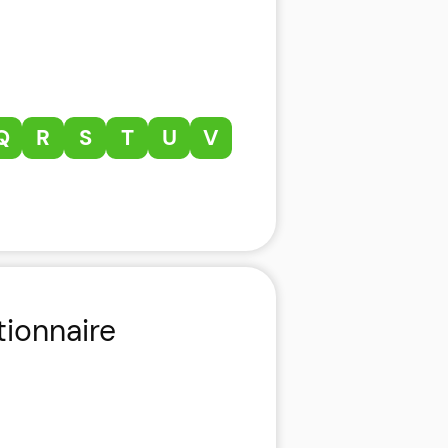
Q
R
S
T
U
V
tionnaire