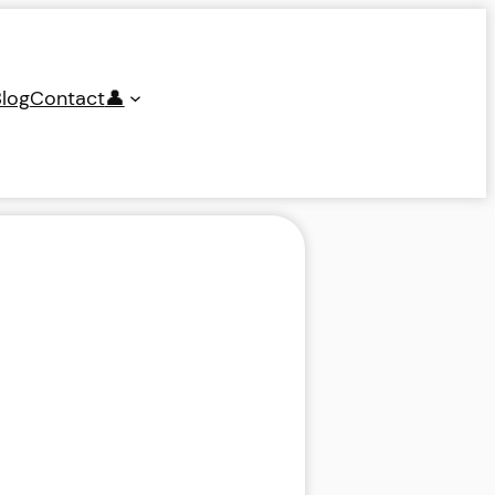
log
Contact
👤