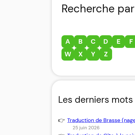
Recherche par 
A
B
C
D
E
F
W
X
Y
Z
Les derniers mots 
Traduction de Brasse (nag
25 juin 2026