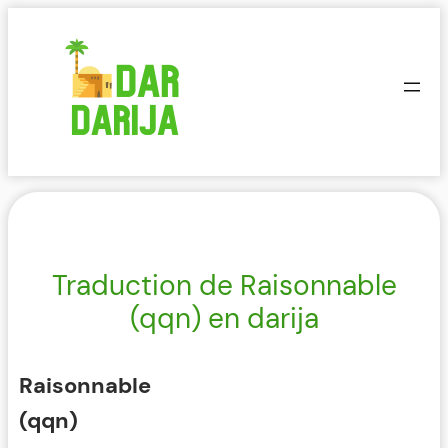
Aller
au
contenu
Traduction de Raisonnable
(qqn) en darija
Raisonnable
(qqn)