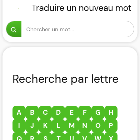
Traduire un nouveau mot
Recherche par lettre
A
B
C
D
E
F
G
H
I
J
K
L
M
N
O
P
Q
R
S
T
U
V
W
X