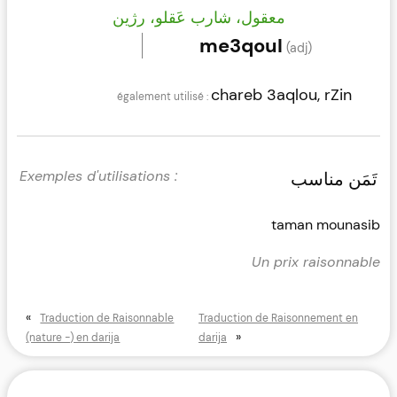
معقول، شارب عَقلو، رژين
me3qoul
(adj)
chareb 3aqlou, rZin
تَمَن مناسب
taman mounasib
Un prix raisonnable
«
Traduction de Raisonnable
Traduction de Raisonnement en
»
(nature -) en darija
darija