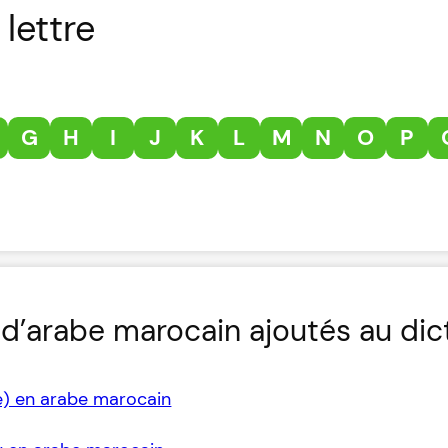
lettre
G
H
I
J
K
L
M
N
O
P
d’arabe marocain ajoutés au dic
e) en arabe marocain