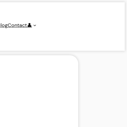
log
Contact
👤