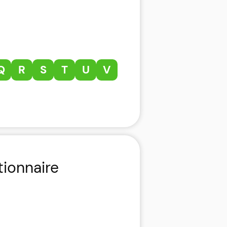
Q
R
S
T
U
V
tionnaire