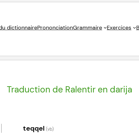
 du dictionnaire
Prononciation
Grammaire
Exercices
B
Traduction de Ralentir en darija
teqqel
(vb)