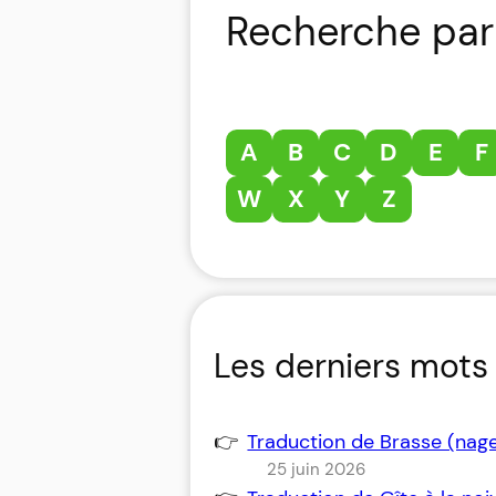
Recherche par 
A
B
C
D
E
F
W
X
Y
Z
Les derniers mots 
Traduction de Brasse (nag
25 juin 2026