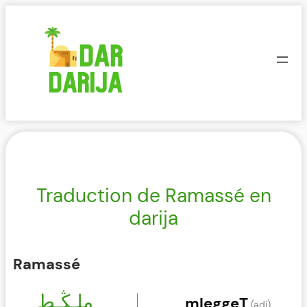
Aller
au
contenu
Traduction de Ramassé en
darija
Ramassé
ملـڭـط
mleggeT
(adj)