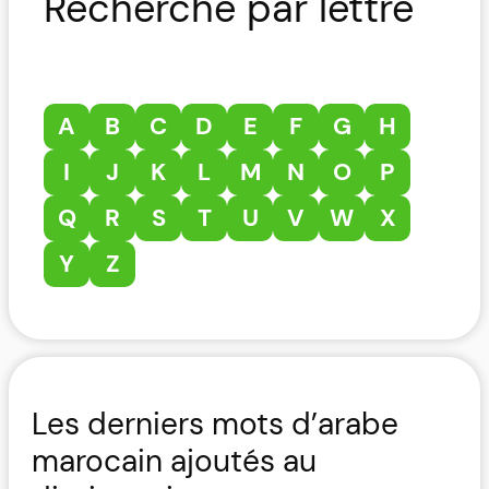
Recherche par lettre
A
B
C
D
E
F
G
H
I
J
K
L
M
N
O
P
Q
R
S
T
U
V
W
X
Y
Z
Les derniers mots d’arabe
marocain ajoutés au