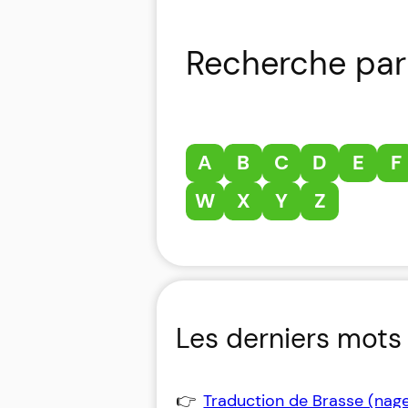
Recherche par 
A
B
C
D
E
F
W
X
Y
Z
Les derniers mots 
Traduction de Brasse (nag