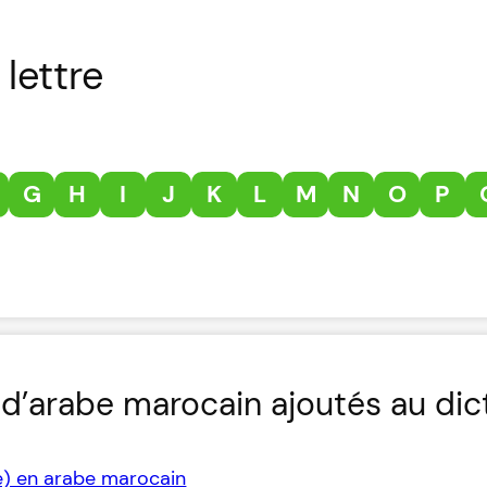
lettre
G
H
I
J
K
L
M
N
O
P
d’arabe marocain ajoutés au dic
e) en arabe marocain