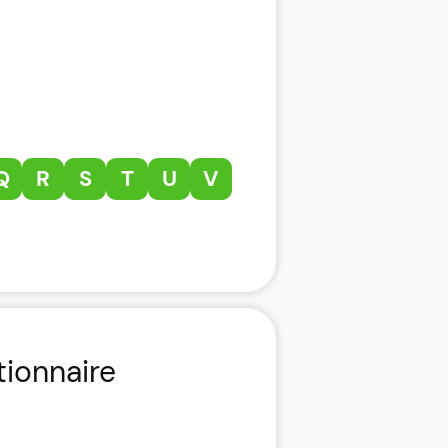
Q
R
S
T
U
V
tionnaire