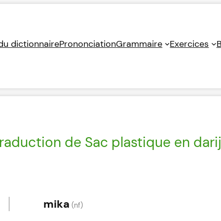
 du dictionnaire
Prononciation
Grammaire
Exercices
B
raduction de Sac plastique en dari
mika
(nf)