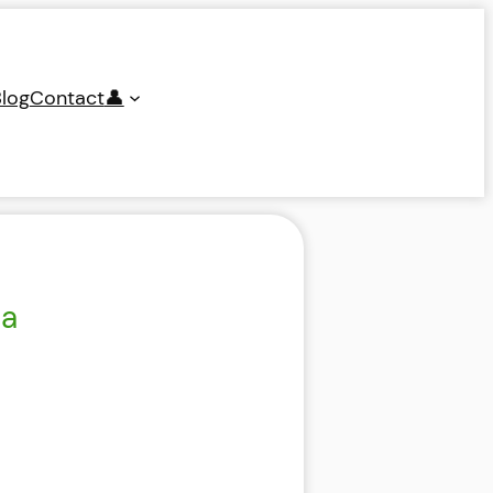
log
Contact
👤
ja