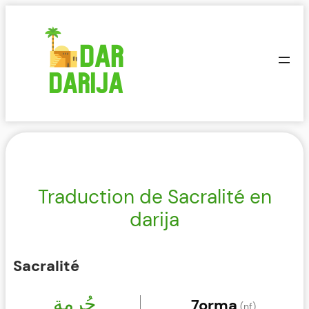
Aller
au
contenu
Traduction de Sacralité en
darija
Sacralité
حُرمة
7orma
(nf)