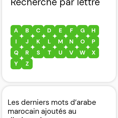
Recherche par lettre
A
B
C
D
E
F
G
H
I
J
K
L
M
N
O
P
Q
R
S
T
U
V
W
X
Y
Z
Les derniers mots d’arabe
marocain ajoutés au