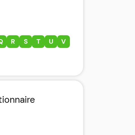
Q
R
S
T
U
V
tionnaire