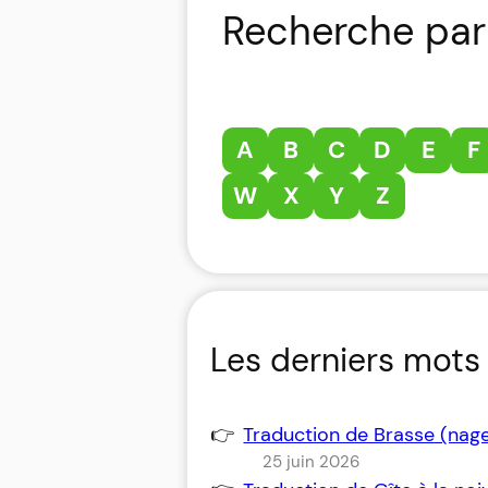
Recherche par 
A
B
C
D
E
F
W
X
Y
Z
Les derniers mots 
Traduction de Brasse (nag
25 juin 2026