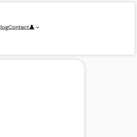
log
Contact
👤