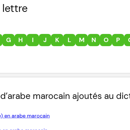
lettre
G
H
I
J
K
L
M
N
O
P
d’arabe marocain ajoutés au dic
e) en arabe marocain