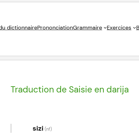
 du dictionnaire
Prononciation
Grammaire
Exercices
B
Traduction de Saisie en darija
sizi
(nf)