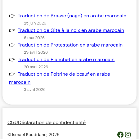
Traduction de Brasse (nage) en arabe marocain
25 juin 2026
Traduction de Gîte à la noix en arabe marocain
6 mai 2026
Traduction de Protestation en arabe marocain
29 avril 2026
Traduction de Flanchet en arabe marocain
20 avril 2026
Traduction de Poitrine de bœuf en arabe
marocain
3 avril 2026
CGU
Déclaration de confidentialité
https://www.facebook.com/profile.php?id=100093685364119&__cft__[0]=AZWovLDTUsZGvQikhreHbQlM2wwUJXYZcMIQqUCyjo4QRRB9L4ThlW7gKbCbGuz9_6H_Y_jmfsuYI_nC2pEyGg8Z46ODdeAqO0_3dJH3dIcJTw&__tn__=-UC%2CP-R
Inst
© Ismael Kouddane,
2026