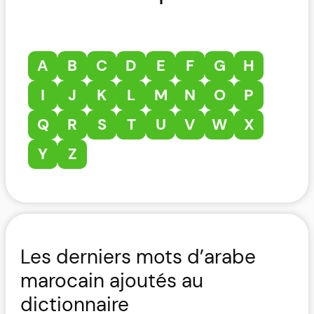
A
B
C
D
E
F
G
H
I
J
K
L
M
N
O
P
Q
R
S
T
U
V
W
X
Y
Z
Les derniers mots d’arabe
marocain ajoutés au
dictionnaire