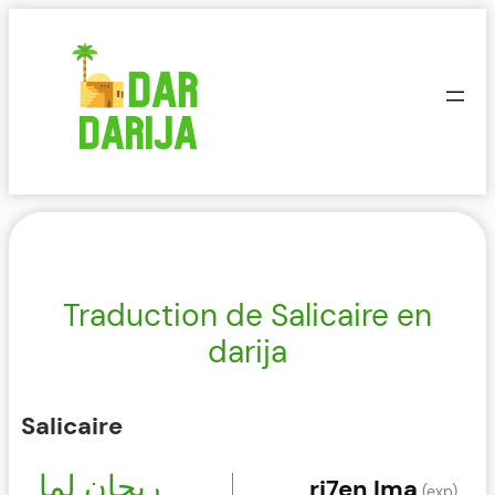
Aller
au
contenu
Traduction de Salicaire en
darija
Salicaire
ريحان لما
ri7en lma
(exp)