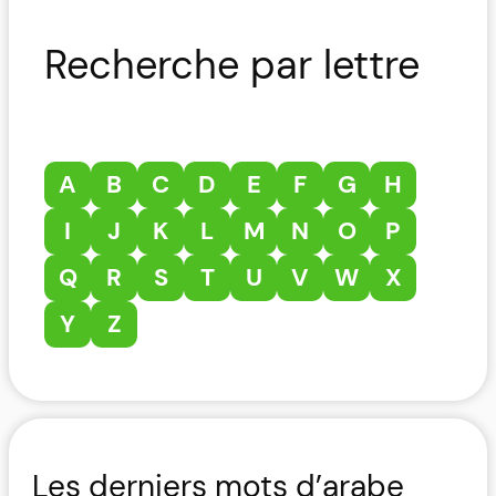
Recherche par lettre
A
B
C
D
E
F
G
H
I
J
K
L
M
N
O
P
Q
R
S
T
U
V
W
X
Y
Z
Les derniers mots d’arabe