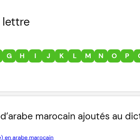
lettre
G
H
I
J
K
L
M
N
O
P
d’arabe marocain ajoutés au dic
e) en arabe marocain