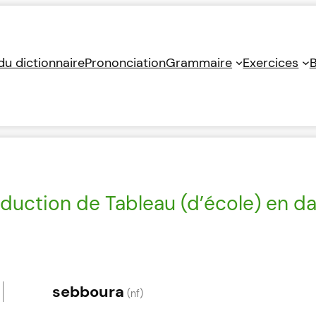
 du dictionnaire
Prononciation
Grammaire
Exercices
B
duction de Tableau (d’école) en da
sebboura
(nf)