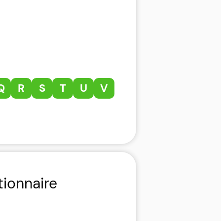
Q
R
S
T
U
V
tionnaire