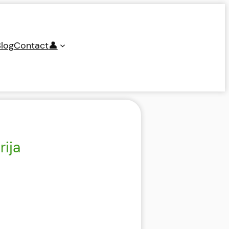
log
Contact
👤
rija