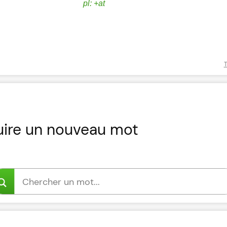
pl: +at
T
uire un nouveau mot