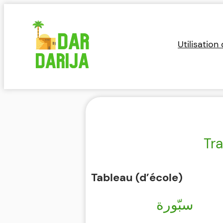
Aller
au
contenu
Utilisation
Tra
Tableau (d’école)
سبّورة