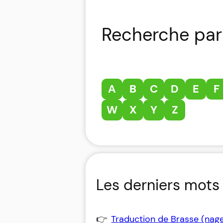
Recherche par 
A
B
C
D
E
F
W
X
Y
Z
Les derniers mots 
Traduction de Brasse (nag