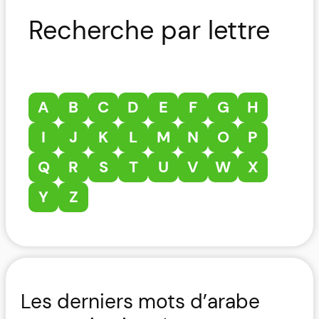
Recherche par lettre
A
B
C
D
E
F
G
H
I
J
K
L
M
N
O
P
Q
R
S
T
U
V
W
X
Y
Z
Les derniers mots d’arabe