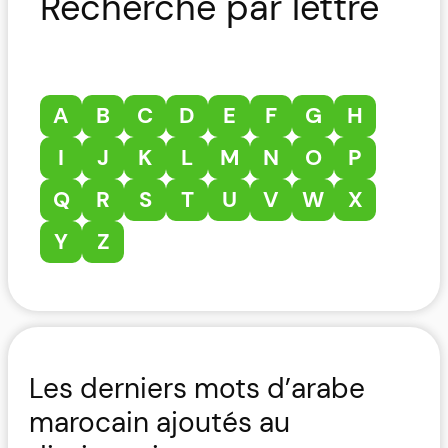
Recherche par lettre
A
B
C
D
E
F
G
H
I
J
K
L
M
N
O
P
Q
R
S
T
U
V
W
X
Y
Z
Les derniers mots d’arabe
marocain ajoutés au