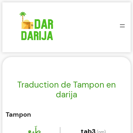
Aller
au
contenu
Traduction de Tampon en
darija
Tampon
طَبع
tab3
(nm)