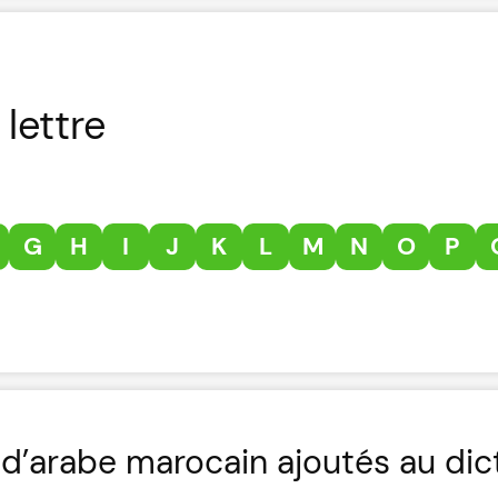
lettre
G
H
I
J
K
L
M
N
O
P
d’arabe marocain ajoutés au dic