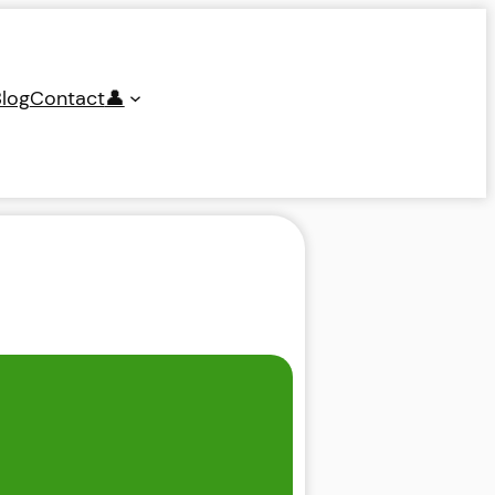
log
Contact
👤