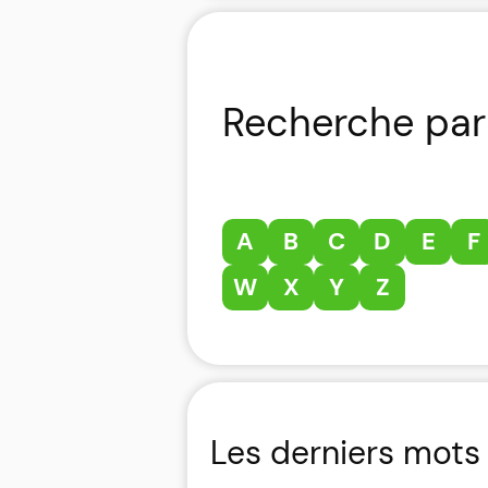
Recherche par 
A
B
C
D
E
F
W
X
Y
Z
Les derniers mots 