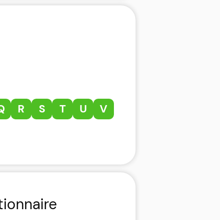
Q
R
S
T
U
V
tionnaire