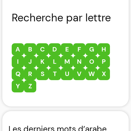
Recherche par lettre
A
B
C
D
E
F
G
H
I
J
K
L
M
N
O
P
Q
R
S
T
U
V
W
X
Y
Z
Les derniers mots d’arabe