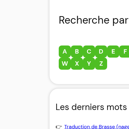
Recherche par 
A
B
C
D
E
F
W
X
Y
Z
Les derniers mots 
Traduction de Brasse (nag