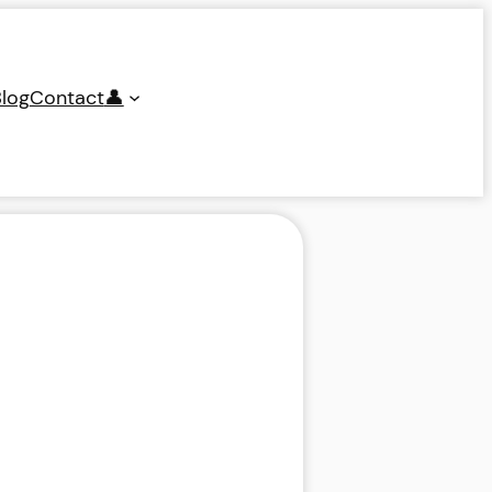
log
Contact
👤