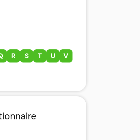
Q
R
S
T
U
V
tionnaire