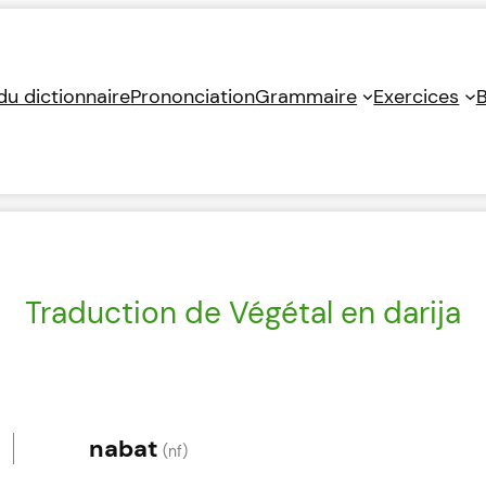
 du dictionnaire
Prononciation
Grammaire
Exercices
B
Traduction de Végétal en darija
nabat
(nf)