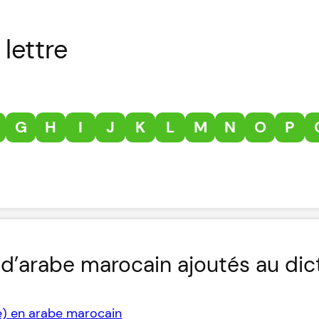
lettre
G
H
I
J
K
L
M
N
O
P
d’arabe marocain ajoutés au dic
e) en arabe marocain