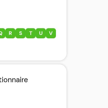
Q
R
S
T
U
V
tionnaire