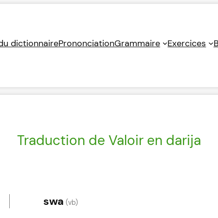
 du dictionnaire
Prononciation
Grammaire
Exercices
B
Traduction de Valoir en darija
swa
(vb)