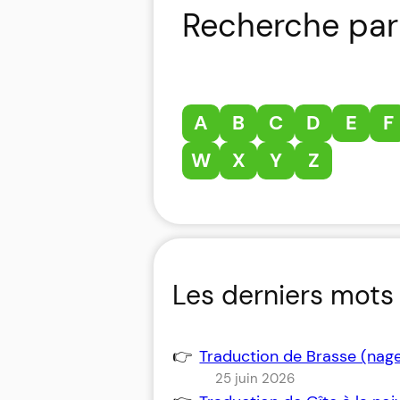
Recherche par 
A
B
C
D
E
F
W
X
Y
Z
Les derniers mots 
Traduction de Brasse (nag
25 juin 2026