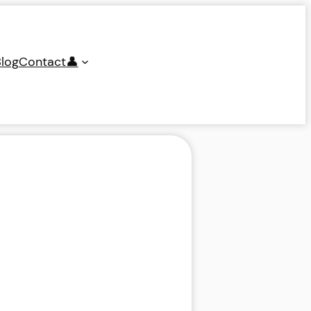
log
Contact
👤