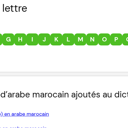
lettre
G
H
I
J
K
L
M
N
O
P
d’arabe marocain ajoutés au dic
e) en arabe marocain