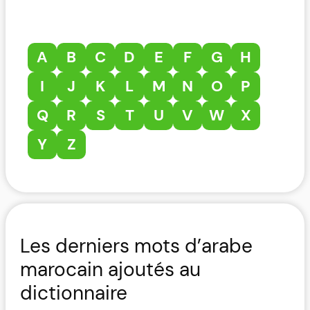
A
B
C
D
E
F
G
H
I
J
K
L
M
N
O
P
Q
R
S
T
U
V
W
X
Y
Z
Les derniers mots d’arabe
marocain ajoutés au
dictionnaire