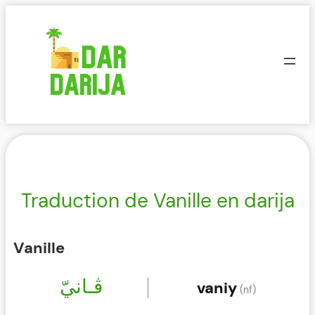
Aller
au
contenu
Traduction de Vanille en darija
Vanille
ﭬـانيّ
vaniy
(nf)