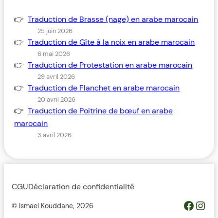
Traduction de Brasse (nage) en arabe marocain
25 juin 2026
Traduction de Gîte à la noix en arabe marocain
6 mai 2026
Traduction de Protestation en arabe marocain
29 avril 2026
Traduction de Flanchet en arabe marocain
20 avril 2026
Traduction de Poitrine de bœuf en arabe
marocain
3 avril 2026
CGU
Déclaration de confidentialité
https://www.facebook.com/profile.php?id=100093685364119&__cft__[0]=AZWovLDTUsZGvQikhreHbQlM2wwUJXYZcMIQqUCyjo4QRRB9L4ThlW7gKbCbGuz9_6H_Y_jmfsuYI_nC2pEyGg8Z46ODdeAqO0_3dJH3dIcJTw&__tn__=-UC%2CP-R
Inst
© Ismael Kouddane,
2026