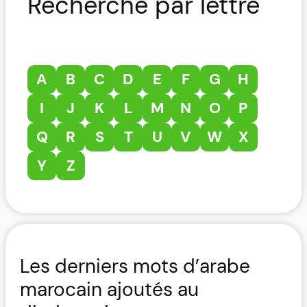
Recherche par lettre
A
B
C
D
E
F
G
H
I
J
K
L
M
N
O
P
Q
R
S
T
U
V
W
X
Y
Z
Les derniers mots d’arabe
marocain ajoutés au