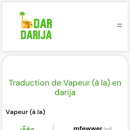
Aller
au
contenu
Traduction de Vapeur (à la) en
darija
Vapeur (à la)
مفوّر
mfewwer
(adj)