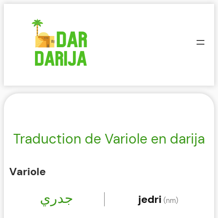
Aller
au
contenu
Traduction de Variole en darija
Variole
جدري
jedri
(nm)