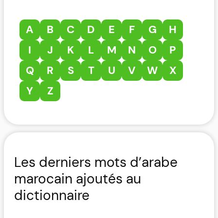
A
B
C
D
E
F
G
H
I
J
K
L
M
N
O
P
Q
R
S
T
U
V
W
X
Y
Z
Les derniers mots d’arabe
marocain ajoutés au
dictionnaire