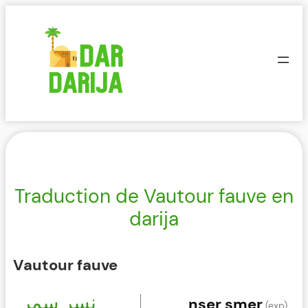
Aller
au
contenu
Traduction de Vautour fauve en
darija
Vautour fauve
نسر سمر
nser smer
(exp)