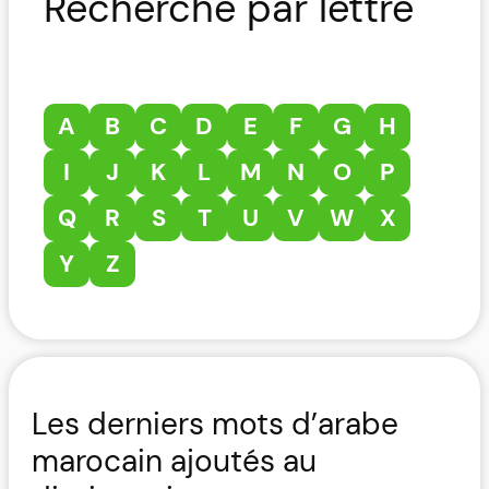
Recherche par lettre
A
B
C
D
E
F
G
H
I
J
K
L
M
N
O
P
Q
R
S
T
U
V
W
X
Y
Z
Les derniers mots d’arabe
marocain ajoutés au