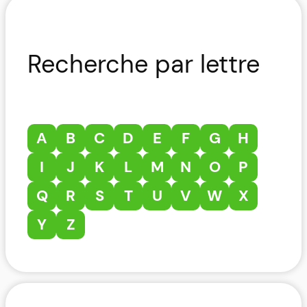
Recherche par lettre
A
B
C
D
E
F
G
H
I
J
K
L
M
N
O
P
Q
R
S
T
U
V
W
X
Y
Z