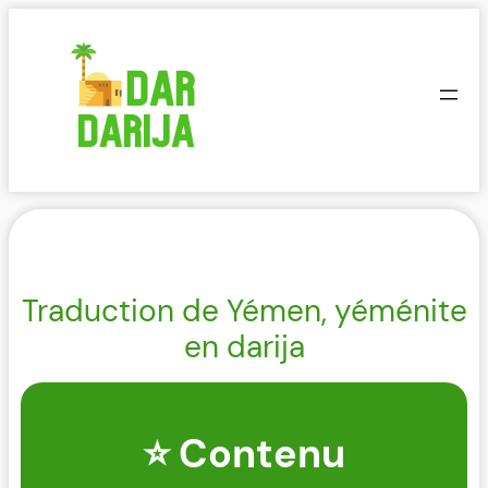
Aller
au
contenu
Traduction de Yémen, yéménite
en darija
⭐ Contenu