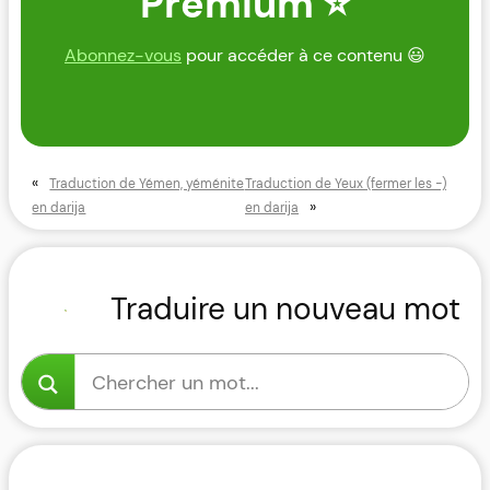
Premium ⭐
Abonnez-vous
pour accéder à ce contenu 😃
«
Traduction de Yémen, yéménite
Traduction de Yeux (fermer les -)
»
en darija
en darija
Traduire un nouveau mot