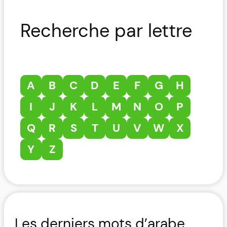
Recherche par lettre
A
B
C
D
E
F
G
H
I
J
K
L
M
N
O
P
Q
R
S
T
U
V
W
X
Y
Z
Les derniers mots d’arabe