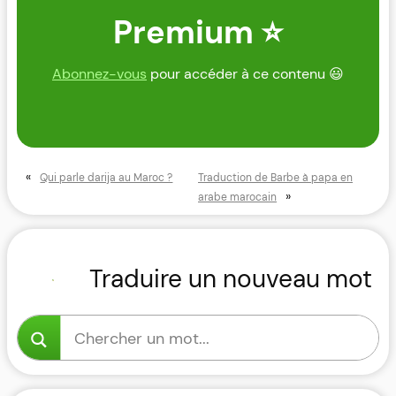
Premium ⭐
Abonnez-vous
pour accéder à ce contenu 😃
«
Qui parle darija au Maroc ?
Traduction de Barbe à papa en
»
arabe marocain
Traduire un nouveau mot