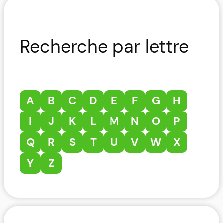
Recherche par lettre
A
B
C
D
E
F
G
H
I
J
K
L
M
N
O
P
Q
R
S
T
U
V
W
X
Y
Z